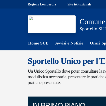
Skip to main content
Regione Lombardia
Sito istituzionale
Comune 
Sportello SU
Home SUE
Avvisi e Notizie
Orari Sp
Sportello Unico per l'E
Un Unico Sportello dove poter consultare la no
modulistica necessaria, presentare le pratiche e
pratiche presentate.
IN PRIMO PIANO