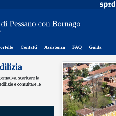
di Pessano con Bornago
E
ortello
Contatti
Assistenza
FAQ
Guida
dilizia
rmativa, scaricare la
dilizie e consultare le